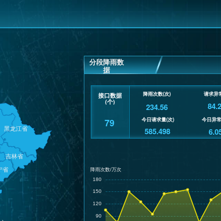
分段降雨数
据
接口数据
(个)
降雨次数(次)
84.
234.56
79
585.498
6.0
今日请求量(次)