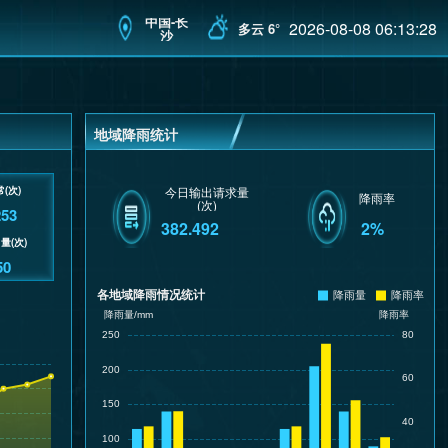
中国-长
2026-08-08 06:13:28
多云 6°
沙
地域降雨统计
今日输出请求量
降雨率
(次)
请求异常(次)
253
2%
382.492
50
今日异常量(次)