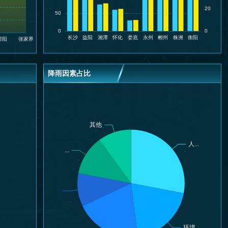
降雨因素占比
10%
28%
12%
10%